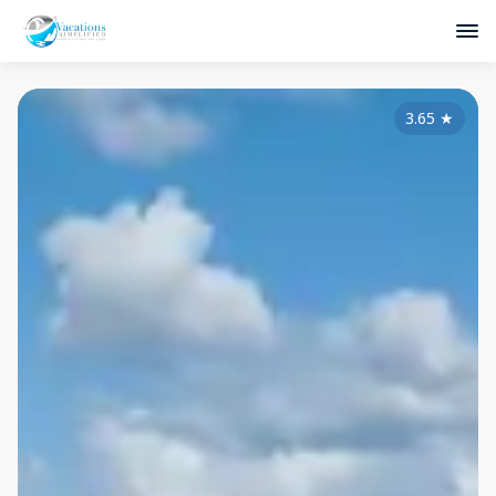
3.65
★