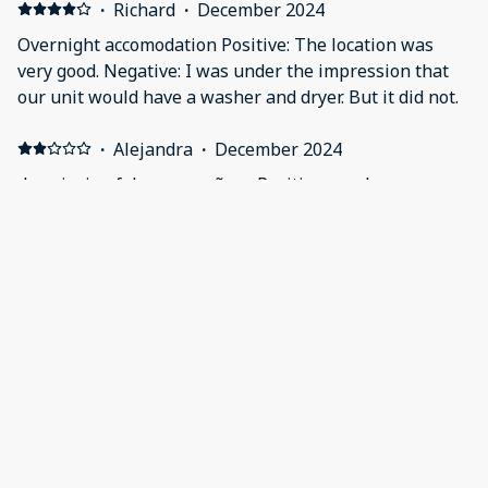
·
Richard
·
December 2024
Overnight accomodation Positive: The location was
very good. Negative: I was under the impression that
our unit would have a washer and dryer. But it did not.
·
Alejandra
·
December 2024
descripcion falsa y engañosa Positive: que las
Instalaciones del Hotel fuera de la habitacion
cumplieron con altas expectativas mientras que con la
Habitación me dieron informacion falsa al reservar
porque no incluía lo que prometían en la publicidad en
Booking de la Villa, yo por eso reservé ahí y me
decepcionó mucho no encontrar la bañera de
hidromasaje y la piscina privada que dice la
descripción de la habitación en su página muy
desilusionados por eso ya que pude haber reservafo
en otro hotel que su habitación sí incluía la bañera de
hidromasaje Negative: que no cumplió con la